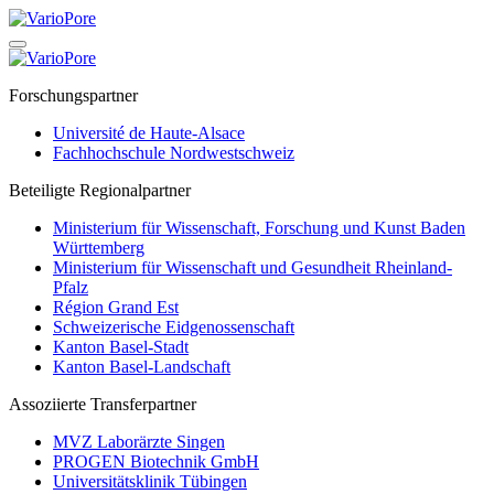
Springe
zum
Inhalt
Forschungspartner
Université de Haute-Alsace
Fachhochschule Nordwestschweiz
Beteiligte Regionalpartner
Ministerium für Wissenschaft, Forschung und Kunst Baden
Württemberg
Ministerium für Wissenschaft und Gesundheit Rheinland-
Pfalz
Région Grand Est
Schweizerische Eidgenossenschaft
Kanton Basel-Stadt
Kanton Basel-Landschaft
Assoziierte Transferpartner
MVZ Laborärzte Singen
PROGEN Biotechnik GmbH
Universitätsklinik Tübingen